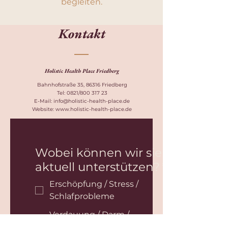
begleiten.
Kontakt
Holistic Health Place Friedberg
Bahnhofstraße 35, 86316 Friedberg
Tel: 0821/800 317 23
E-Mail:
info@holistic-health-place.de
Website: www.holistic-health-place.de
Wobei können wir sie
aktuell unterstützen?
*
Erschöpfung / Stress /
Schlafprobleme
Verdauung / Darm /
Unverträglichkeiten