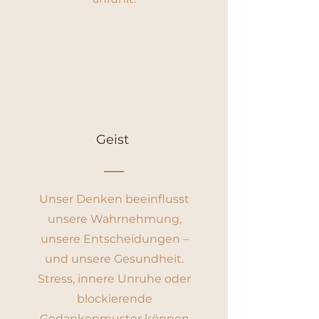
Geist
Unser Denken beeinflusst
unsere Wahrnehmung,
unsere Entscheidungen –
und unsere Gesundheit.
Stress, innere Unruhe oder
blockierende
Gedankenmuster können