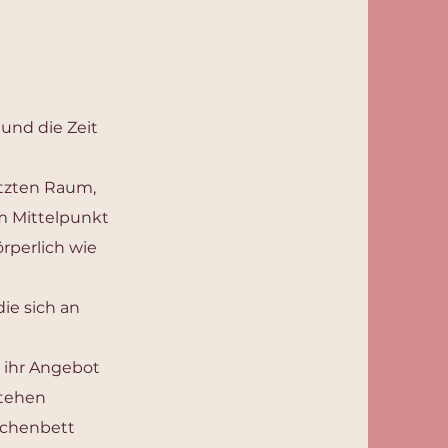
und die Zeit
ützten Raum,
m Mittelpunkt
örperlich wie
ie sich an
d ihr Angebot
stehen
ochenbett