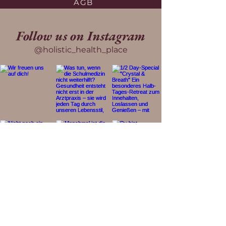
AGB
Follow us on Instagram
@holistic_health_place