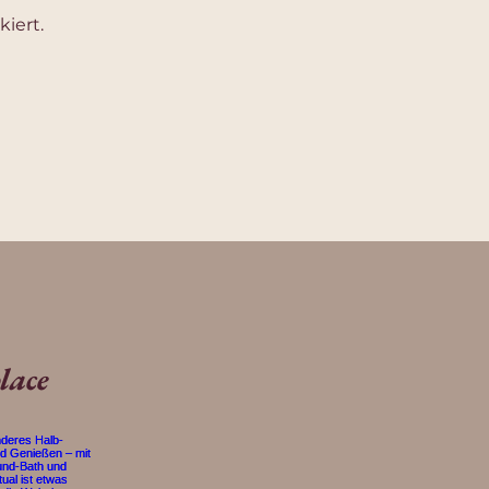
iert.
lace