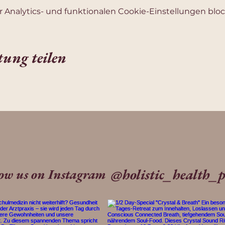
Analytics- und funktionalen Cookie-Einstellungen block
tung teilen
@holistic_health_p
low us on Instagram