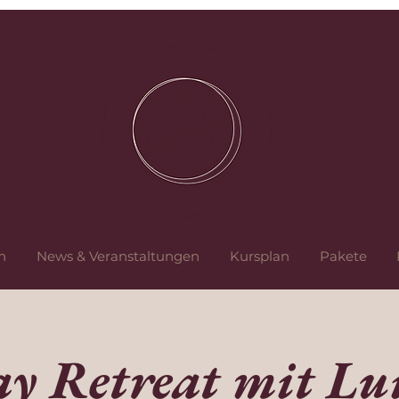
n
News & Veranstaltungen
Kursplan
Pakete
y Retreat mit Lu