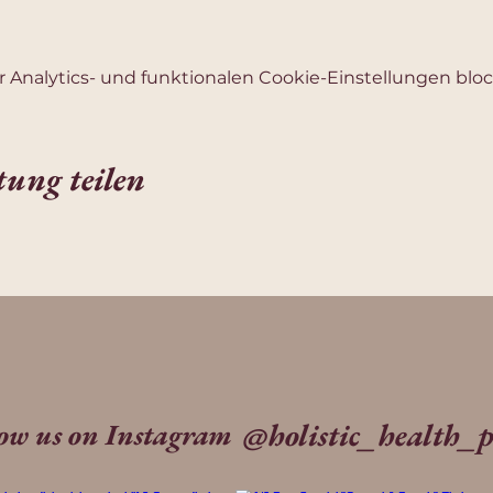
Analytics- und funktionalen Cookie-Einstellungen block
tung teilen
@holistic_health_p
low us on Instagram