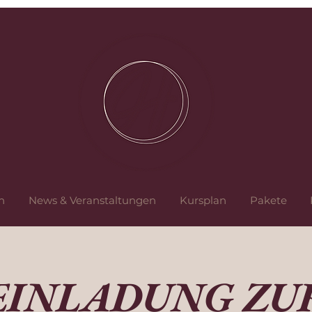
n
News & Veranstaltungen
Kursplan
Pakete
EINLADUNG ZU