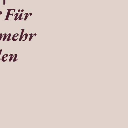
 Für
 mehr
len