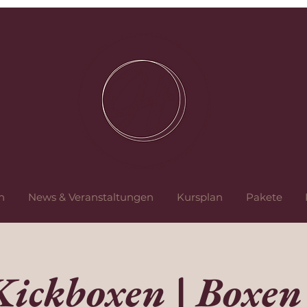
n
News & Veranstaltungen
Kursplan
Pakete
Kickboxen | Boxen 