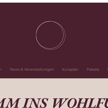
n
News & Veranstaltungen
Kursplan
Pakete
M INS WOHLF