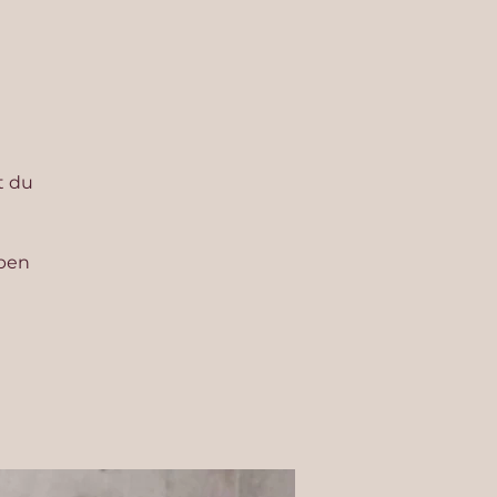
t du
eben