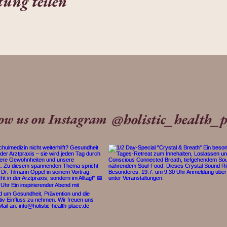
tung teilen
@holistic_health_p
low us on Instagram