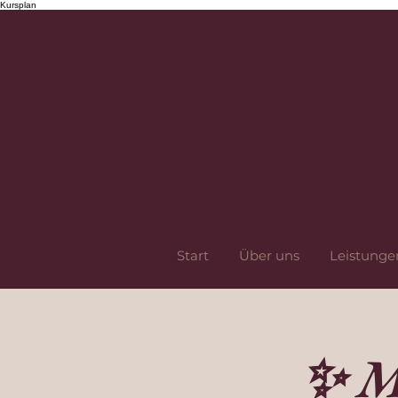
Kursplan
Start
Über uns
Leistunge
✨ M