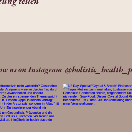
tung teilen
@holistic_health_p
low us on Instagram