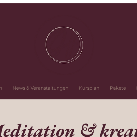
n
News & Veranstaltungen
Kursplan
Pakete
editation & kreat