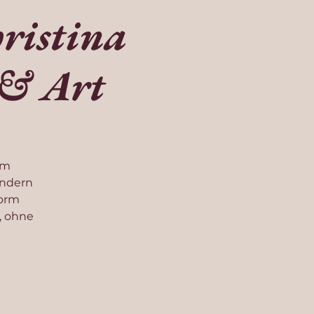
ristina
 & Art
em
ondern
Form
, ohne