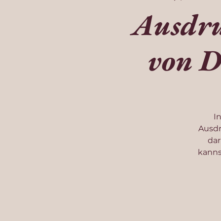
Ausdru
von D
I
Ausdr
dar
kanns