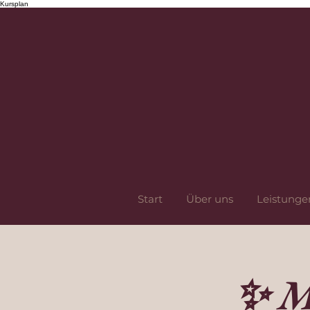
Kursplan
Start
Über uns
Leistunge
✨ M