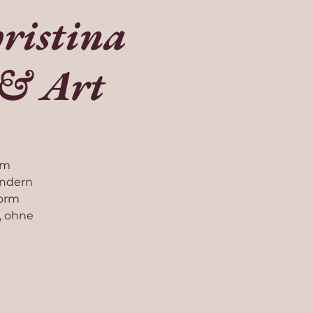
ristina
 & Art
em
ondern
Form
, ohne