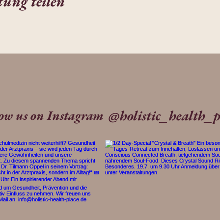
tung teilen
@holistic_health_p
low us on Instagram