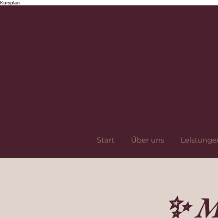
Kursplan
Start
Über uns
Leistunge
✨ M