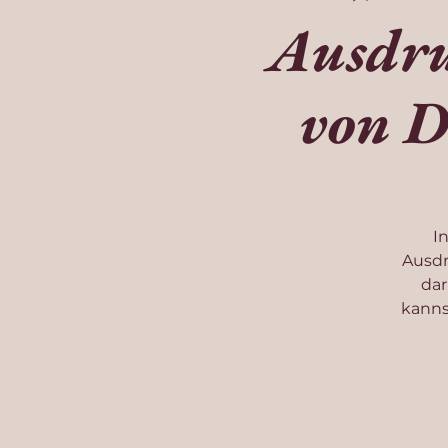
Ausdru
von D
I
Ausdr
dar
kanns