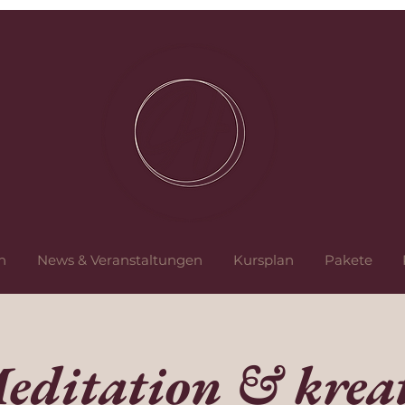
n
News & Veranstaltungen
Kursplan
Pakete
editation & kreat