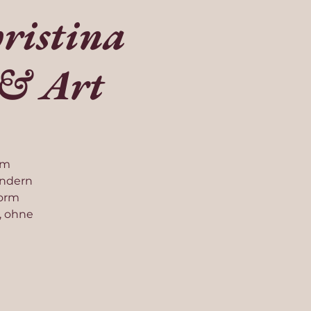
ristina
 & Art
em
ondern
Form
, ohne