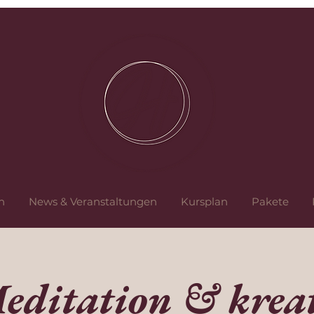
n
News & Veranstaltungen
Kursplan
Pakete
editation & kreat