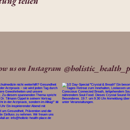
tung teilen
@holistic_health_p
low us on Instagram