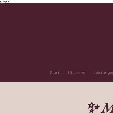
Kursplan
Start
Über uns
Leistunge
✨ M