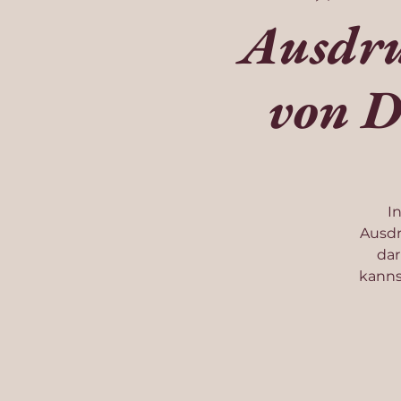
Ausdru
von D
I
Ausdr
dar
kanns