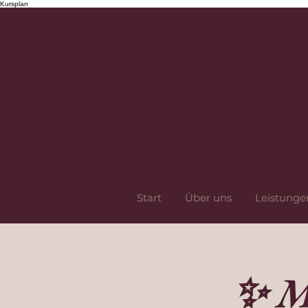
Kursplan
Start
Über uns
Leistunge
✨ M