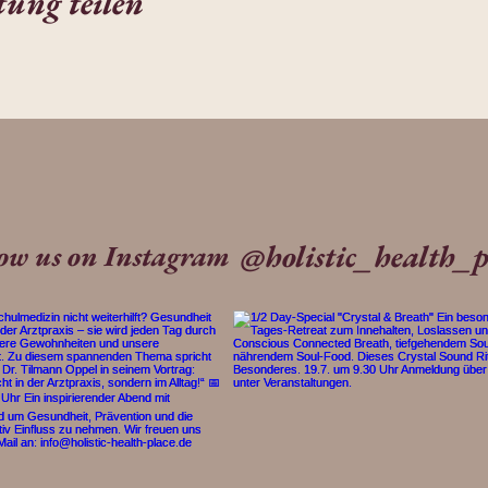
tung teilen
@holistic_health_p
low us on Instagram