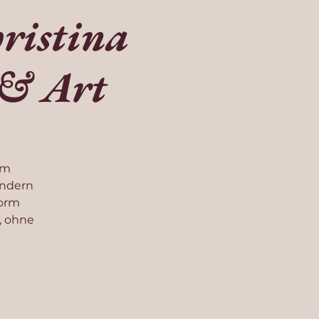
ristina
 & Art
em
ondern
Form
, ohne