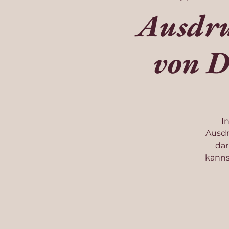
Ausdru
von D
I
Ausdr
dar
kanns