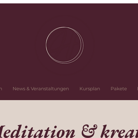
n
News & Veranstaltungen
Kursplan
Pakete
editation & kreat