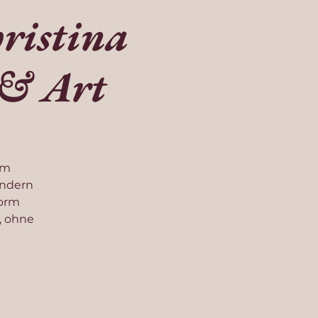
ristina
 & Art
em
ondern
Form
, ohne