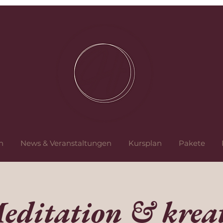
n
News & Veranstaltungen
Kursplan
Pakete
editation & kreat