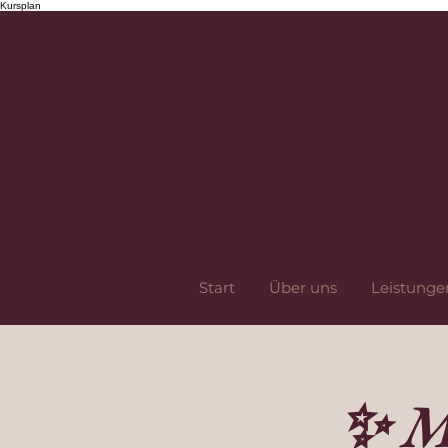
Kursplan
Start
Über uns
Leistunge
✨ M