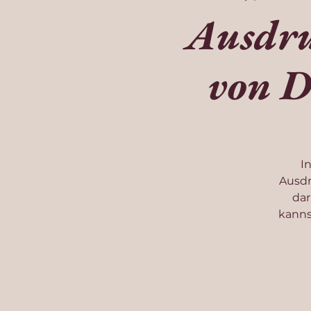
Ausdru
von D
I
Ausdr
dar
kanns