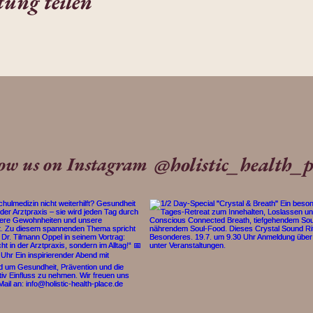
tung teilen
@holistic_health_p
low us on Instagram