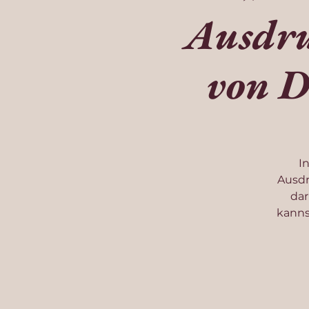
Ausdru
von D
I
Ausdr
dar
kanns