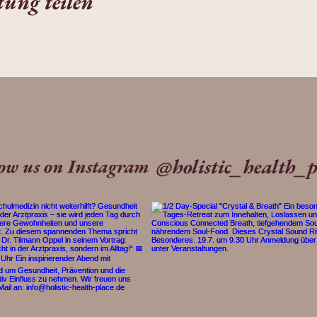
tung teilen
@holistic_health_p
low us on Instagram