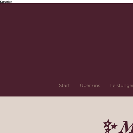
Kursplan
Start
Über uns
Leistunge
✨ M