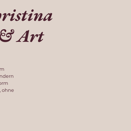
ristina
 & Art
em
ondern
Form
, ohne