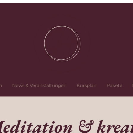
n
News & Veranstaltungen
Kursplan
Pakete
editation & kreat