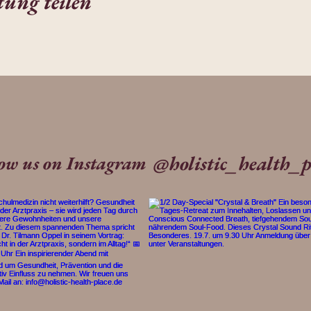
tung teilen
@holistic_health_p
low us on Instagram