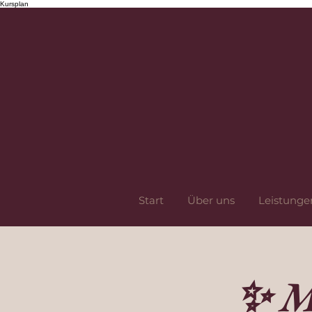
Kursplan
Start
Über uns
Leistunge
✨ M