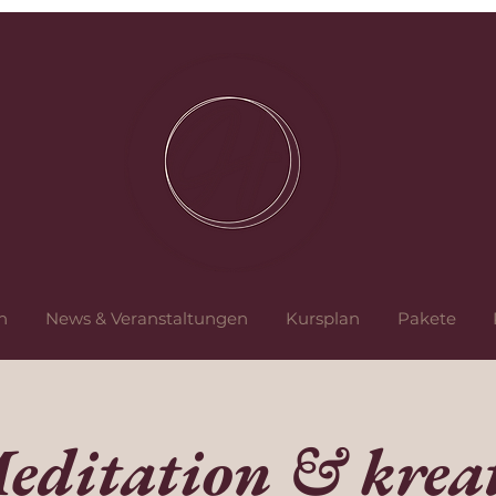
n
News & Veranstaltungen
Kursplan
Pakete
editation & kreat