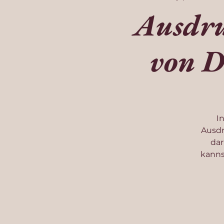
Ausdru
von D
I
Ausdr
dar
kanns