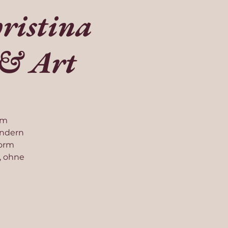
ristina
 & Art
em
ondern
Form
, ohne