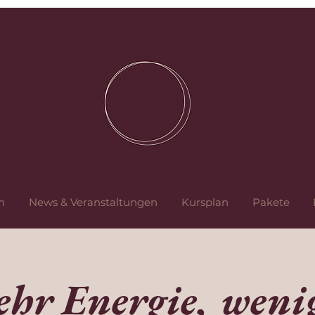
n
News & Veranstaltungen
Kursplan
Pakete
hr Energie, weni