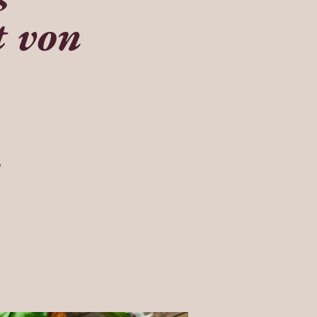
t von
?