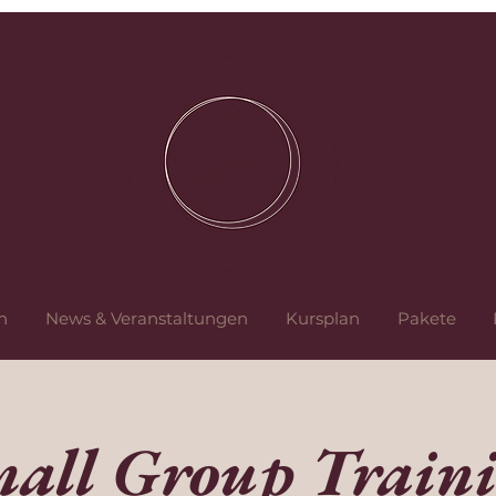
n
News & Veranstaltungen
Kursplan
Pakete
all Group Train