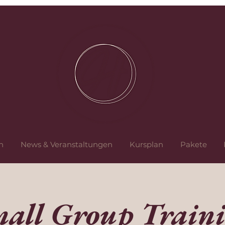
n
News & Veranstaltungen
Kursplan
Pakete
all Group Train