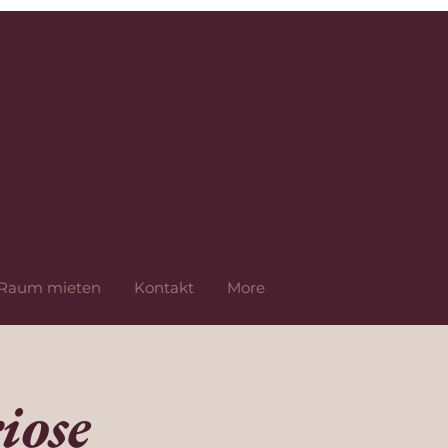
Raum mieten
Kontakt
More
iose