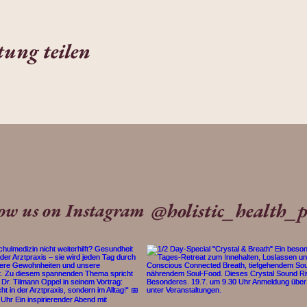
tung teilen
@holistic_health_p
low us on Instagram