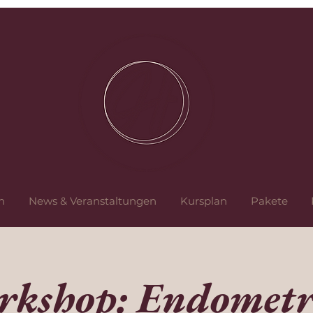
n
News & Veranstaltungen
Kursplan
Pakete
kshop: Endometr