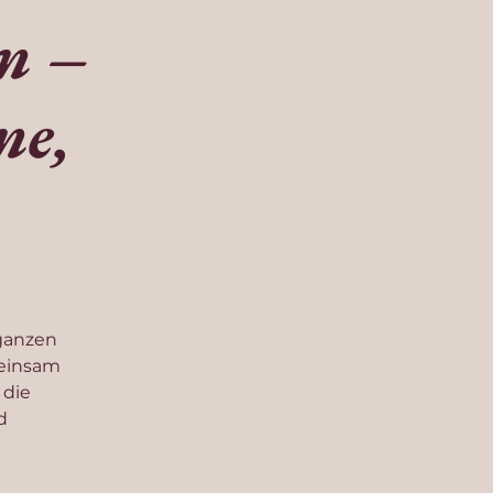
en –
ne,
 ganzen
meinsam
 die
d