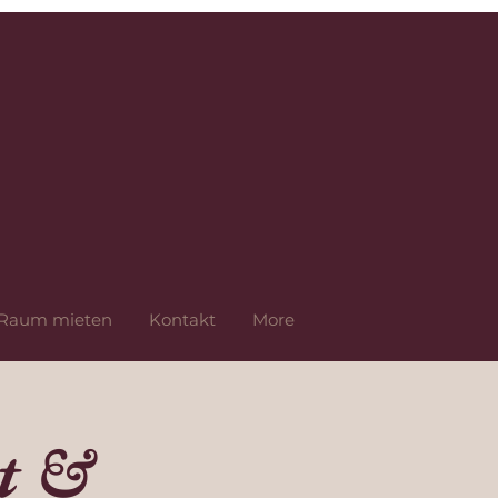
Raum mieten
Kontakt
More
t &