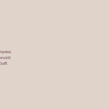
ompass.
ewusst
raft