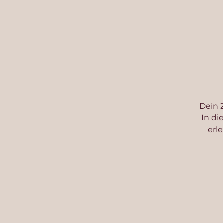
Dein Z
In di
erl