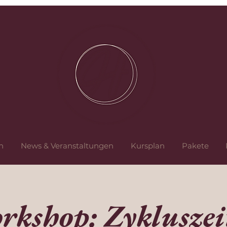
n
News & Veranstaltungen
Kursplan
Pakete
rkshop: Zykluszei