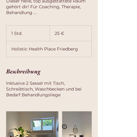
Dieser helle, top ausgestattete Raum
gehört dir! Für Coaching, Therapie,
Behandlung ...
25
Euro
1 Std.
1
25 €
S
t
Holistic Health Place Friedberg
d
Beschreibung
Inklusive 2 Sessel mit Tisch,
Schreibtisch, Waschbecken und bei
Bedarf Behandlungsliege