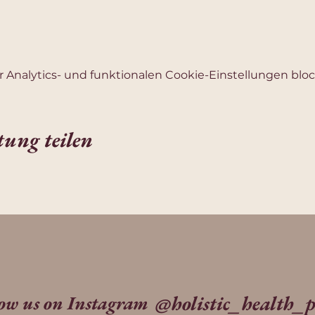
Analytics- und funktionalen Cookie-Einstellungen block
tung teilen
@holistic_health_p
low us on Instagram