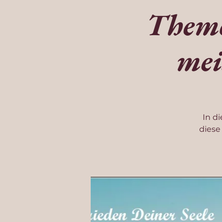
Theme
mei
In d
diese