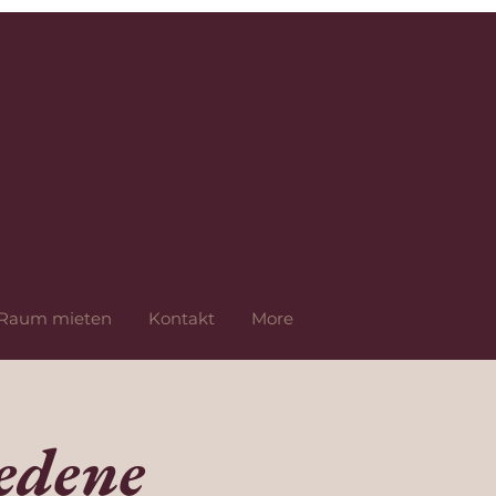
Raum mieten
Kontakt
More
edene