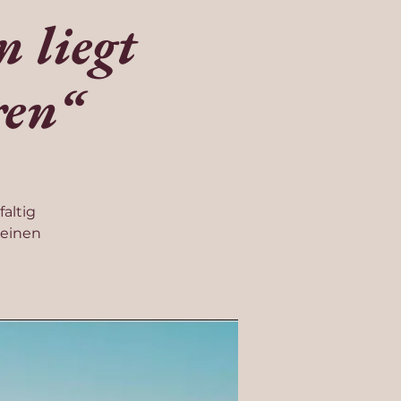
 liegt
ren“
altig
 einen